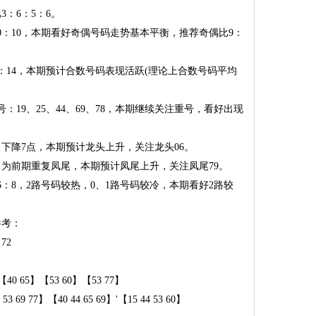
：6：5：6。
10，本期看好奇偶号码走势基本平衡，推荐奇偶比9：
14，本期预计合数号码表现活跃(理论上合数号码平均
9、25、44、69、78，本期继续关注重号，看好出现
降7点，本期预计龙头上升，关注龙头06。
为前期重复凤尾，本期预计凤尾上升，关注凤尾79。
6：8，2路号码较热，0、1路号码较冷，本期看好2路较
参考：
 72
 65】【53 60】【53 77】
9 77】【40 44 65 69】'【15 44 53 60】