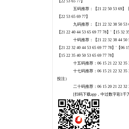
【22 53 65 77】
五码推荐：【21 22 50 53 69】【38 53
【22 53 65 69 77】
九码推荐：【21 22 32 38 50 53 60 6
【21 22 40 44 53 65 69 77 78】'【15 32 3
十码推荐：【21 22 32 38 44 50 53 60
【21 22 32 40 44 53 65 69 77 78】'【06 15
【15 22 35 40 50 53 65 69 77 78】
十五码推荐：06 15 21 22 32 35 3
十七码推荐：06 15 21 22 32 35 38 
投注）
二十码推荐：06 15 20 21 22 32 35 38 
[扫码下载app，中过数字彩1千