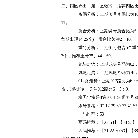
二、四区热出，第一区较冷，推荐四区比3
奇偶分析：上期奖号奇偶比为10：
11。
质合分析：上期奖号质合比为6：
每期出现14.25个)，质合比关注2：18。
重号分析：上期奖号包含5个重号：1
3个，推荐重号35、44、69。
龙头走势：上期龙头号码为02，下
凤尾走势：上期凤尾号码为78，
012路走势：上期012路比为6：
热，1路走冷，关注012路比6：5：9。
柳无尘快乐8第2024156期奖号
杀号参考：07 17 29 30 33 41 52
一码推荐：53
两码推荐：【22 53】【38 53】【40
四码推荐：【21 22 50 53】【38 53 6