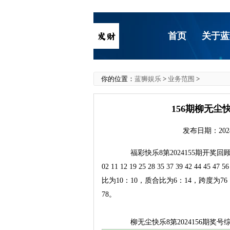
首页
关于蓝
你的位置：
蓝狮娱乐
>
业务范围
>
156期柳无尘
发布日期：2024
福彩快乐8第2024155期开奖回
02 11 12 19 25 28 35 37 39 42 44
比为10：10，质合比为6：14，跨度为76
78。
柳无尘快乐8第2024156期奖号