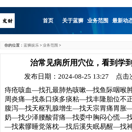
首页
关于蓝狮
业务范围
最新动
你的位置：
蓝狮娱乐
>
业务范围
>
治常见病所用穴位，看到学到
发布日期：2024-08-25 13:27 点
痔疮咳血—找孔最肺热咳嗽—找鱼际咽喉
周炎痛—找条口痰多痰粘—找丰隆胎位不
腹泻—找天枢乳腺增生—找天宗胃痛胃胀
奶—找少泽腰酸背痛—找委中胸闷心慌—
—找素髎睡觉落枕—找后溪失眠易醒—找