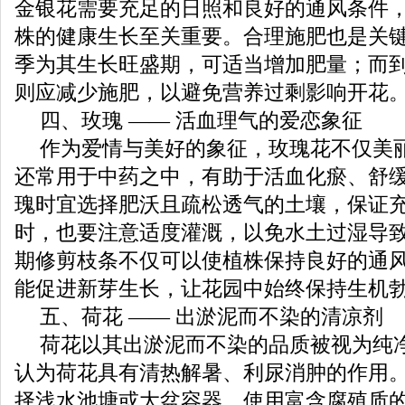
金银花需要充足的日照和良好的通风条件
株的健康生长至关重要。合理施肥也是关
季为其生长旺盛期，可适当增加肥量；而
则应减少施肥，以避免营养过剩影响开花
四、玫瑰 —— 活血理气的爱恋象征
作为爱情与美好的象征，玫瑰花不仅美
还常用于中药之中，有助于活血化瘀、舒
瑰时宜选择肥沃且疏松透气的土壤，保证
时，也要注意适度灌溉，以免水土过湿导
期修剪枝条不仅可以使植株保持良好的通
能促进新芽生长，让花园中始终保持生机
五、荷花 —— 出淤泥而不染的清凉剂
荷花以其出淤泥而不染的品质被视为纯
认为荷花具有清热解暑、利尿消肿的作用
择浅水池塘或大盆容器，使用富含腐殖质