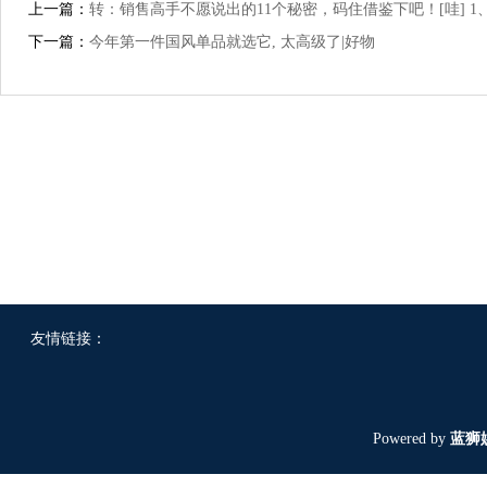
上一篇：
转：销售高手不愿说出的11个秘密，码住借鉴下吧！[哇] 1
下一篇：
今年第一件国风单品就选它, 太高级了|好物
友情链接：
Powered by
蓝狮