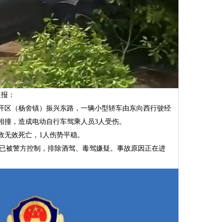
通报：
市经开区（杨舍镇）振兴东路，一辆小型轿车由东向西行驶经
相撞，造成电动自行车驾乘人员3人受伤。
救无效死亡，1人伤势平稳。
岁)已被警方控制，排除酒驾、毒驾嫌疑。事故原因正在进