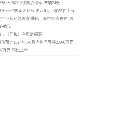
36+8+5独行侠险胜绿军 布朗24分
16+6+7林孝天13分 浙江6人上双战胜上海
空产业新动能观察|乘风：低空经济抢抓“风
势腾飞
房：《异形》夺票房周冠
份预计2024年1-6月净利润亏损2,500万元
750万元,同比上年