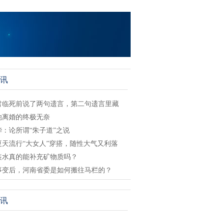
讯
君临死前说了两句遗言，第二句遗言里藏
她离婚的终极无奈
华：论所谓“朱子道”之说
夏天流行“大女人”穿搭，随性大气又利落
装水真的能补充矿物质吗？
事变后，河南省委是如何搬往马栏的？
讯