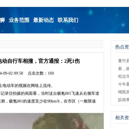
狮
业务范围
最新动态
联系我们
热点资
电动自行车相撞，官方通报：2死1伤
董竹
着，
-09-02 09:58 点击次数：169
程志
今年
撞上电动车的视频在网络上流传。
喝瓶
记录仪拍摄的画面看，当时这台极氪001飞速从右侧车道
皖南
测，极氪001的速度至少在90km/h，在市区（一般限速
相关资