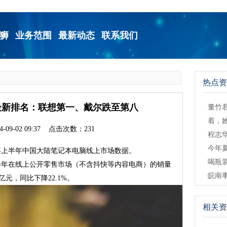
狮
业务范围
最新动态
联系我们
热点资
最新排名：联想第一、戴尔跌至第八
董竹
着，
-09-02 09:37 点击次数：231
程志
今年
4年上半年中国大陆笔记本电脑线上市场数据。
喝瓶
半年在线上公开零售市场（不含抖快等内容电商）的销量
皖南
5亿元，同比下降22.1%。
相关资