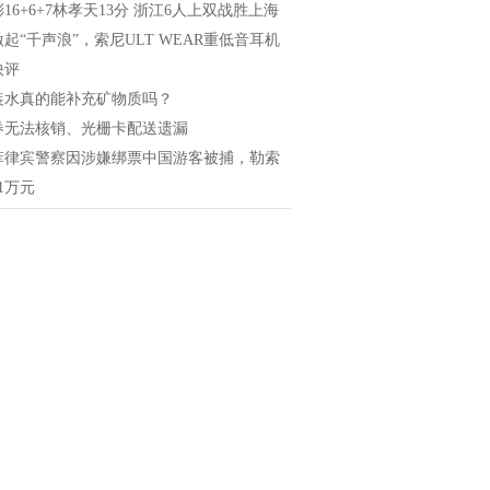
16+6+7林孝天13分 浙江6人上双战胜上海
起“千声浪”，索尼ULT WEAR重低音耳机
快评
装水真的能补充矿物质吗？
券无法核销、光栅卡配送遗漏
菲律宾警察因涉嫌绑票中国游客被捕，勒索
1万元