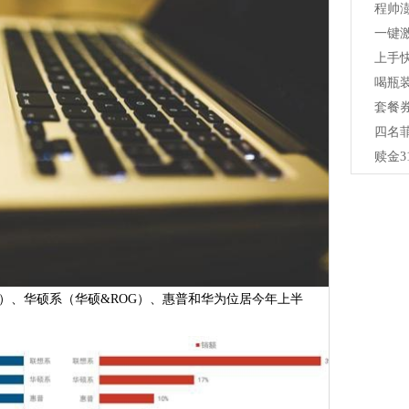
程帅澎
一键激
上手
喝瓶
套餐
四名
赎金3
ad）、华硕系（华硕&ROG）、惠普和华为位居今年上半