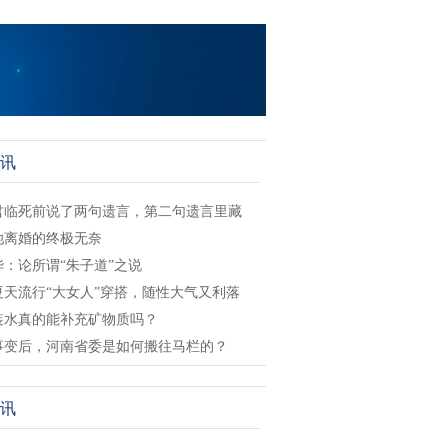
讯
君临死前说了两句遗言，第二句遗言里藏
她离婚的终极无奈
华：论所谓“朱子道”之说
夏天流行“大女人”穿搭，随性大气又利落
装水真的能补充矿物质吗？
事变后，河南省委是如何搬往马栏的？
讯