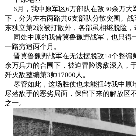
6月，我中原军区6万部队在敌30余万大
下，分为左右两路共6支部队分散突围。战
东独立第2旅被打散外，各部虽相继脱险，
同处中原的我晋冀鲁豫野战军，也只得
一路穷追两个月。
晋冀鲁豫野战军在无法摆脱敌14个整编师
余万兵力的合围下，被迫冒险诱敌深入，
歼灭敌整编第3师17000人。
尽管如此，这场胜仗也未能扭转我中原
尽落敌手的恶劣局面，保留下来的解放区
之一。