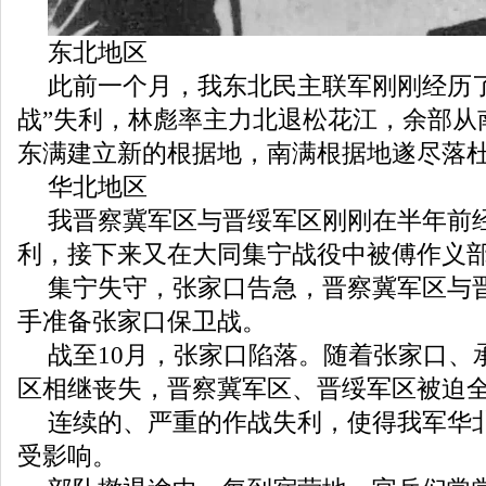
东北地区
此前一个月，我东北民主联军刚刚经历了
战”失利，林彪率主力北退松花江，余部从
东满建立新的根据地，南满根据地遂尽落
华北地区
我晋察冀军区与晋绥军区刚刚在半年前
利，接下来又在大同集宁战役中被傅作义
集宁失守，张家口告急，晋察冀军区与
手准备张家口保卫战。
战至10月，张家口陷落。随着张家口、
区相继丧失，晋察冀军区、晋绥军区被迫
连续的、严重的作战失利，使得我军华
受影响。