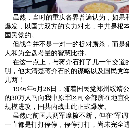
虽然，当时的重庆各界普遍认为，如果
爆发，以国共双方的实力对比，中共是根
国民党的。
但战争并不是一对一的捉对厮杀，而是
人和为全盘考量的智慧比拼。
在这一点上，与蒋介石打了几十年交道
明，他太清楚蒋介石的的谋略以及国民党
几两！
1946年6月26日，随着国民党郑州绥
的30万人马向我中原军区司令部所在地宣
规模进攻，国共内战由此正式爆发。
虽然此前国共两军摩擦不断，但在“军调
一直都是打打停停，停停打打，尚未完全