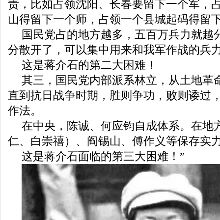
责，比如占领沈阳、长春要留下一个军，
山得留下一个师，占领一个县城起码得留
国民党占的地方越多，五百万兵力就越
分散开了，可以集中用来和我军作战的兵
这是蒋介石的第二大困难！
其三，国民党内部派系林立，从土地革
直到抗日战争时期，胜则争功，败则诿过
作法。
在中央，陈诚、何应钧自成体系。在地
仁、白崇禧）、阎锡山、傅作义等保存实
这是蒋介石面临的第三大困难！”