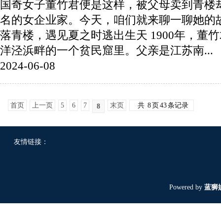
国奇女子董竹君便是这样，被父母卖到青楼
名的女企业家。今天，咱们就来聊一聊她的
落青楼，遇见夏之时逃出生天 1900年，董
洋泾浜畔的一个贫民窟里。父亲是江苏南...
2024-06-08
首页
上一页
5
6
7
末页
共
8
页
43
条记录
8
友情链接：
Powered by
蓝狮