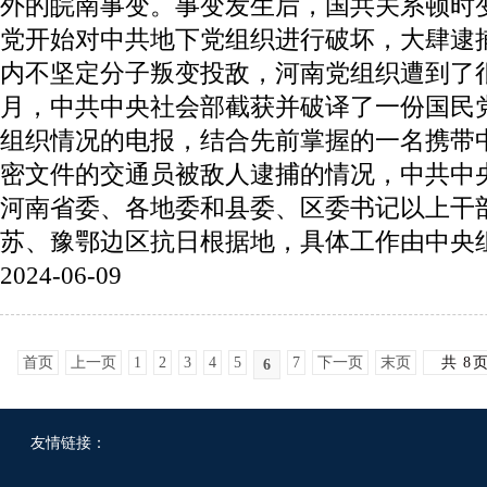
外的皖南事变。事变发生后，国共关系顿时
党开始对中共地下党组织进行破坏，大肆逮
内不坚定分子叛变投敌，河南党组织遭到了很大
月，中共中央社会部截获并破译了一份国民
组织情况的电报，结合先前掌握的一名携带
密文件的交通员被敌人逮捕的情况，中共中
河南省委、各地委和县委、区委书记以上干
苏、豫鄂边区抗日根据地，具体工作由中央组织
2024-06-09
首页
上一页
1
2
3
4
5
7
下一页
末页
共
8
6
友情链接：