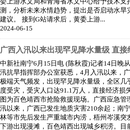
委上游水文局和青海省水文中心给予技术支
测，分析未来水情趋势，提出是否启动水旱
建议。 接到G站请求后，黄委上游...
2024-06-15
广西入汛以来出现罕见降水量级 直接经
中新社南宁6月15日电 (陈秋霞)记者14日
汛抗旱指挥部办公室获悉，4月入汛以来，
极端天气频发，出现罕见降水量级，全区几
度受灾，受灾人口达91.1万人，直接经济损失
图为百色靖西市抢险救援现场。广西应急管
汛以来，广西已发生地质灾害210余起；南
林等市先后发生严重城市内涝，梧州岑溪突
下游出现漫滩，百色靖西出现城乡积涝。目前